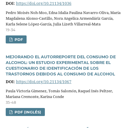
DOI:
https://doi.org/10.21134/1036
Pedro Moisés Noh-Moo, Edna Idalia Paulina Navarro-Oliva, Marí­a
Magdalena Alonso-Castillo, Nora Angelica Armendáriz Garcí­a,
Karla Selene López-Garcí­a, Julia Lizeth Villarreal-Mata
19-34
PDF
MEJORANDO EL AUTORREPORTE DEL CONSUMO DE
ALCOHOL: UN ESTUDIO EXPERIMENTAL SOBRE EL
CUESTIONARIO DE IDENTIFICACIÓN DE LOS
TRASTORNOS DEBIDOS AL CONSUMO DE ALCOHOL
DOI:
https://doi.org/10.21134/1067
Paula Victoria Gimenez, Tomás Salomón, Raquel Inés Peltzer,
Mariana Cremonte, Karina Conde
35-48
PDF (INGLÉS)