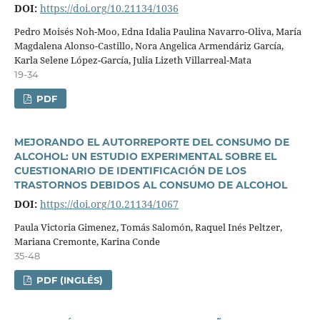
DOI:
https://doi.org/10.21134/1036
Pedro Moisés Noh-Moo, Edna Idalia Paulina Navarro-Oliva, Marí­a
Magdalena Alonso-Castillo, Nora Angelica Armendáriz Garcí­a,
Karla Selene López-Garcí­a, Julia Lizeth Villarreal-Mata
19-34
PDF
MEJORANDO EL AUTORREPORTE DEL CONSUMO DE
ALCOHOL: UN ESTUDIO EXPERIMENTAL SOBRE EL
CUESTIONARIO DE IDENTIFICACIÓN DE LOS
TRASTORNOS DEBIDOS AL CONSUMO DE ALCOHOL
DOI:
https://doi.org/10.21134/1067
Paula Victoria Gimenez, Tomás Salomón, Raquel Inés Peltzer,
Mariana Cremonte, Karina Conde
35-48
PDF (INGLÉS)