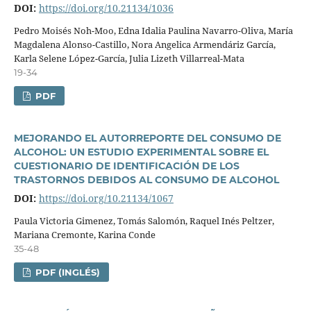
DOI:
https://doi.org/10.21134/1036
Pedro Moisés Noh-Moo, Edna Idalia Paulina Navarro-Oliva, Marí­a
Magdalena Alonso-Castillo, Nora Angelica Armendáriz Garcí­a,
Karla Selene López-Garcí­a, Julia Lizeth Villarreal-Mata
19-34
PDF
MEJORANDO EL AUTORREPORTE DEL CONSUMO DE
ALCOHOL: UN ESTUDIO EXPERIMENTAL SOBRE EL
CUESTIONARIO DE IDENTIFICACIÓN DE LOS
TRASTORNOS DEBIDOS AL CONSUMO DE ALCOHOL
DOI:
https://doi.org/10.21134/1067
Paula Victoria Gimenez, Tomás Salomón, Raquel Inés Peltzer,
Mariana Cremonte, Karina Conde
35-48
PDF (INGLÉS)