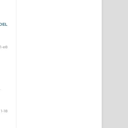
DEL
1-e8
A
1-18