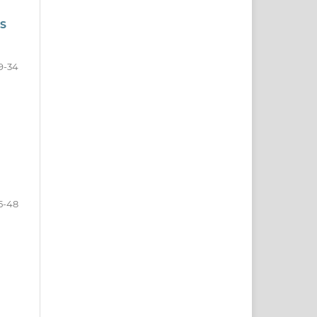
S
9-34
5-48