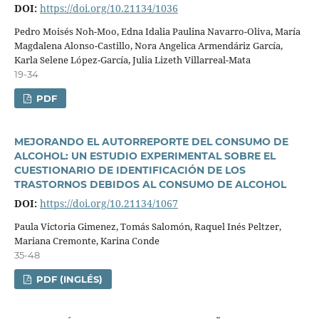
DOI:
https://doi.org/10.21134/1036
Pedro Moisés Noh-Moo, Edna Idalia Paulina Navarro-Oliva, Marí­a
Magdalena Alonso-Castillo, Nora Angelica Armendáriz Garcí­a,
Karla Selene López-Garcí­a, Julia Lizeth Villarreal-Mata
19-34
PDF
MEJORANDO EL AUTORREPORTE DEL CONSUMO DE
ALCOHOL: UN ESTUDIO EXPERIMENTAL SOBRE EL
CUESTIONARIO DE IDENTIFICACIÓN DE LOS
TRASTORNOS DEBIDOS AL CONSUMO DE ALCOHOL
DOI:
https://doi.org/10.21134/1067
Paula Victoria Gimenez, Tomás Salomón, Raquel Inés Peltzer,
Mariana Cremonte, Karina Conde
35-48
PDF (INGLÉS)