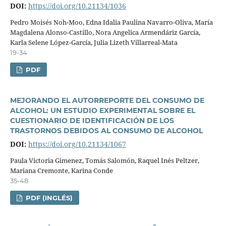
DOI:
https://doi.org/10.21134/1036
Pedro Moisés Noh-Moo, Edna Idalia Paulina Navarro-Oliva, Marí­a
Magdalena Alonso-Castillo, Nora Angelica Armendáriz Garcí­a,
Karla Selene López-Garcí­a, Julia Lizeth Villarreal-Mata
19-34
PDF
MEJORANDO EL AUTORREPORTE DEL CONSUMO DE
ALCOHOL: UN ESTUDIO EXPERIMENTAL SOBRE EL
CUESTIONARIO DE IDENTIFICACIÓN DE LOS
TRASTORNOS DEBIDOS AL CONSUMO DE ALCOHOL
DOI:
https://doi.org/10.21134/1067
Paula Victoria Gimenez, Tomás Salomón, Raquel Inés Peltzer,
Mariana Cremonte, Karina Conde
35-48
PDF (INGLÉS)