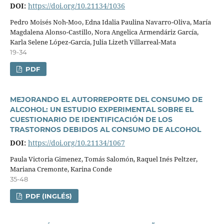
DOI:
https://doi.org/10.21134/1036
Pedro Moisés Noh-Moo, Edna Idalia Paulina Navarro-Oliva, Marí­a
Magdalena Alonso-Castillo, Nora Angelica Armendáriz Garcí­a,
Karla Selene López-Garcí­a, Julia Lizeth Villarreal-Mata
19-34
PDF
MEJORANDO EL AUTORREPORTE DEL CONSUMO DE
ALCOHOL: UN ESTUDIO EXPERIMENTAL SOBRE EL
CUESTIONARIO DE IDENTIFICACIÓN DE LOS
TRASTORNOS DEBIDOS AL CONSUMO DE ALCOHOL
DOI:
https://doi.org/10.21134/1067
Paula Victoria Gimenez, Tomás Salomón, Raquel Inés Peltzer,
Mariana Cremonte, Karina Conde
35-48
PDF (INGLÉS)