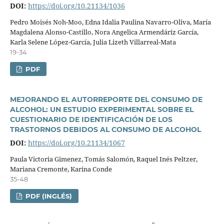
DOI:
https://doi.org/10.21134/1036
Pedro Moisés Noh-Moo, Edna Idalia Paulina Navarro-Oliva, Marí­a
Magdalena Alonso-Castillo, Nora Angelica Armendáriz Garcí­a,
Karla Selene López-Garcí­a, Julia Lizeth Villarreal-Mata
19-34
PDF
MEJORANDO EL AUTORREPORTE DEL CONSUMO DE
ALCOHOL: UN ESTUDIO EXPERIMENTAL SOBRE EL
CUESTIONARIO DE IDENTIFICACIÓN DE LOS
TRASTORNOS DEBIDOS AL CONSUMO DE ALCOHOL
DOI:
https://doi.org/10.21134/1067
Paula Victoria Gimenez, Tomás Salomón, Raquel Inés Peltzer,
Mariana Cremonte, Karina Conde
35-48
PDF (INGLÉS)