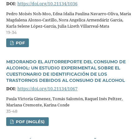
DOI:
https://doi.org/10.21134/1036
Pedro Moisés Noh-Moo, Edna Idalia Paulina Navarro-Oliva, Marí­a
Magdalena Alonso-Castillo, Nora Angelica Armendáriz Garcí­a,
Karla Selene López-Garcí­a, Julia Lizeth Villarreal-Mata
19-34
PDF
MEJORANDO EL AUTORREPORTE DEL CONSUMO DE
ALCOHOL: UN ESTUDIO EXPERIMENTAL SOBRE EL
CUESTIONARIO DE IDENTIFICACIÓN DE LOS
TRASTORNOS DEBIDOS AL CONSUMO DE ALCOHOL
DOI:
https://doi.org/10.21134/1067
Paula Victoria Gimenez, Tomás Salomón, Raquel Inés Peltzer,
Mariana Cremonte, Karina Conde
35-48
PDF (INGLÉS)