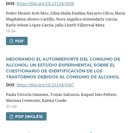
DOI:
https://doi.org/10.21134/1036
Pedro Moisés Noh-Moo, Edna Idalia Paulina Navarro-Oliva, Marí­a
Magdalena Alonso-Castillo, Nora Angelica Armendáriz Garcí­a,
Karla Selene López-Garcí­a, Julia Lizeth Villarreal-Mata
19-34
PDF
MEJORANDO EL AUTORREPORTE DEL CONSUMO DE
ALCOHOL: UN ESTUDIO EXPERIMENTAL SOBRE EL
CUESTIONARIO DE IDENTIFICACIÓN DE LOS
TRASTORNOS DEBIDOS AL CONSUMO DE ALCOHOL
DOI:
https://doi.org/10.21134/1067
Paula Victoria Gimenez, Tomás Salomón, Raquel Inés Peltzer,
Mariana Cremonte, Karina Conde
35-48
PDF (INGLÉS)