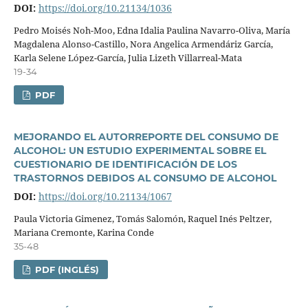
DOI:
https://doi.org/10.21134/1036
Pedro Moisés Noh-Moo, Edna Idalia Paulina Navarro-Oliva, Marí­a
Magdalena Alonso-Castillo, Nora Angelica Armendáriz Garcí­a,
Karla Selene López-Garcí­a, Julia Lizeth Villarreal-Mata
19-34
PDF
MEJORANDO EL AUTORREPORTE DEL CONSUMO DE
ALCOHOL: UN ESTUDIO EXPERIMENTAL SOBRE EL
CUESTIONARIO DE IDENTIFICACIÓN DE LOS
TRASTORNOS DEBIDOS AL CONSUMO DE ALCOHOL
DOI:
https://doi.org/10.21134/1067
Paula Victoria Gimenez, Tomás Salomón, Raquel Inés Peltzer,
Mariana Cremonte, Karina Conde
35-48
PDF (INGLÉS)