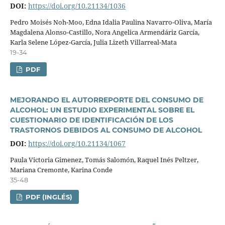
DOI:
https://doi.org/10.21134/1036
Pedro Moisés Noh-Moo, Edna Idalia Paulina Navarro-Oliva, Marí­a
Magdalena Alonso-Castillo, Nora Angelica Armendáriz Garcí­a,
Karla Selene López-Garcí­a, Julia Lizeth Villarreal-Mata
19-34
PDF
MEJORANDO EL AUTORREPORTE DEL CONSUMO DE
ALCOHOL: UN ESTUDIO EXPERIMENTAL SOBRE EL
CUESTIONARIO DE IDENTIFICACIÓN DE LOS
TRASTORNOS DEBIDOS AL CONSUMO DE ALCOHOL
DOI:
https://doi.org/10.21134/1067
Paula Victoria Gimenez, Tomás Salomón, Raquel Inés Peltzer,
Mariana Cremonte, Karina Conde
35-48
PDF (INGLÉS)