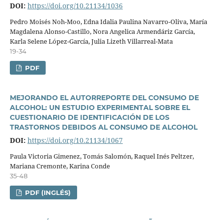
DOI:
https://doi.org/10.21134/1036
Pedro Moisés Noh-Moo, Edna Idalia Paulina Navarro-Oliva, Marí­a
Magdalena Alonso-Castillo, Nora Angelica Armendáriz Garcí­a,
Karla Selene López-Garcí­a, Julia Lizeth Villarreal-Mata
19-34
PDF
MEJORANDO EL AUTORREPORTE DEL CONSUMO DE
ALCOHOL: UN ESTUDIO EXPERIMENTAL SOBRE EL
CUESTIONARIO DE IDENTIFICACIÓN DE LOS
TRASTORNOS DEBIDOS AL CONSUMO DE ALCOHOL
DOI:
https://doi.org/10.21134/1067
Paula Victoria Gimenez, Tomás Salomón, Raquel Inés Peltzer,
Mariana Cremonte, Karina Conde
35-48
PDF (INGLÉS)