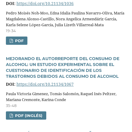
DOI:
https://doi.org/10.21134/1036
Pedro Moisés Noh-Moo, Edna Idalia Paulina Navarro-Oliva, Marí­a
Magdalena Alonso-Castillo, Nora Angelica Armendáriz Garcí­a,
Karla Selene López-Garcí­a, Julia Lizeth Villarreal-Mata
19-34
PDF
MEJORANDO EL AUTORREPORTE DEL CONSUMO DE
ALCOHOL: UN ESTUDIO EXPERIMENTAL SOBRE EL
CUESTIONARIO DE IDENTIFICACIÓN DE LOS
TRASTORNOS DEBIDOS AL CONSUMO DE ALCOHOL
DOI:
https://doi.org/10.21134/1067
Paula Victoria Gimenez, Tomás Salomón, Raquel Inés Peltzer,
Mariana Cremonte, Karina Conde
35-48
PDF (INGLÉS)