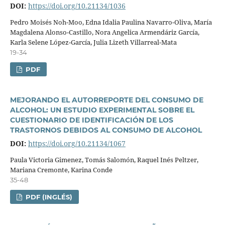
DOI:
https://doi.org/10.21134/1036
Pedro Moisés Noh-Moo, Edna Idalia Paulina Navarro-Oliva, Marí­a
Magdalena Alonso-Castillo, Nora Angelica Armendáriz Garcí­a,
Karla Selene López-Garcí­a, Julia Lizeth Villarreal-Mata
19-34
PDF
MEJORANDO EL AUTORREPORTE DEL CONSUMO DE
ALCOHOL: UN ESTUDIO EXPERIMENTAL SOBRE EL
CUESTIONARIO DE IDENTIFICACIÓN DE LOS
TRASTORNOS DEBIDOS AL CONSUMO DE ALCOHOL
DOI:
https://doi.org/10.21134/1067
Paula Victoria Gimenez, Tomás Salomón, Raquel Inés Peltzer,
Mariana Cremonte, Karina Conde
35-48
PDF (INGLÉS)