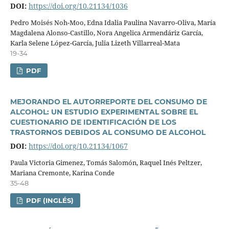
DOI:
https://doi.org/10.21134/1036
Pedro Moisés Noh-Moo, Edna Idalia Paulina Navarro-Oliva, Marí­a
Magdalena Alonso-Castillo, Nora Angelica Armendáriz Garcí­a,
Karla Selene López-Garcí­a, Julia Lizeth Villarreal-Mata
19-34
PDF
MEJORANDO EL AUTORREPORTE DEL CONSUMO DE
ALCOHOL: UN ESTUDIO EXPERIMENTAL SOBRE EL
CUESTIONARIO DE IDENTIFICACIÓN DE LOS
TRASTORNOS DEBIDOS AL CONSUMO DE ALCOHOL
DOI:
https://doi.org/10.21134/1067
Paula Victoria Gimenez, Tomás Salomón, Raquel Inés Peltzer,
Mariana Cremonte, Karina Conde
35-48
PDF (INGLÉS)