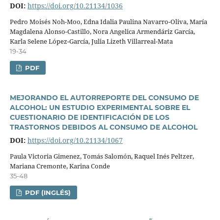
DOI:
https://doi.org/10.21134/1036
Pedro Moisés Noh-Moo, Edna Idalia Paulina Navarro-Oliva, Marí­a
Magdalena Alonso-Castillo, Nora Angelica Armendáriz Garcí­a,
Karla Selene López-Garcí­a, Julia Lizeth Villarreal-Mata
19-34
PDF
MEJORANDO EL AUTORREPORTE DEL CONSUMO DE
ALCOHOL: UN ESTUDIO EXPERIMENTAL SOBRE EL
CUESTIONARIO DE IDENTIFICACIÓN DE LOS
TRASTORNOS DEBIDOS AL CONSUMO DE ALCOHOL
DOI:
https://doi.org/10.21134/1067
Paula Victoria Gimenez, Tomás Salomón, Raquel Inés Peltzer,
Mariana Cremonte, Karina Conde
35-48
PDF (INGLÉS)